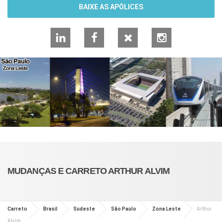
BAIXE AS APÓLICES
LinkedIn
Facebook
X
Instagram
MUDANÇAS E CARRETO ARTHUR ALVIM
Carreto
Brasil
Sudeste
São Paulo
Zona Leste
Arthur
Alvim