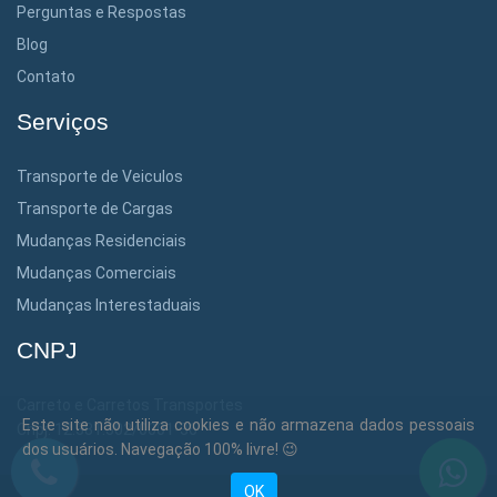
Perguntas e Respostas
Blog
Contato
Serviços
Transporte de Veiculos
Transporte de Cargas
Mudanças Residenciais
Mudanças Comerciais
Mudanças Interestaduais
CNPJ
Carreto e Carretos Transportes
Este site não utiliza cookies e não armazena dados pessoais
Cnpj: 12.381.302/0001-36
dos usuários. Navegação 100% livre! 😉
OK