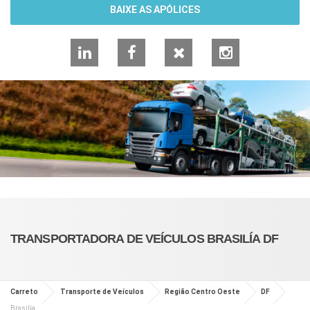
BAIXE AS APÓLICES
LinkedIn
Facebook
X
Instagram
TRANSPORTADORA DE VEÍCULOS BRASILÍA DF
Carreto
Transporte de Veículos
Região Centro Oeste
DF
Brasilía