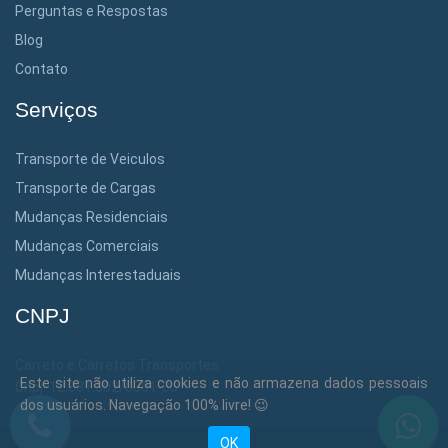
Perguntas e Respostas
Blog
Contato
Serviços
Transporte de Veiculos
Transporte de Cargas
Mudanças Residenciais
Mudanças Comerciais
Mudanças Interestaduais
CNPJ
Carreto e Carretos Transportes
Este site não utiliza cookies e não armazena dados pessoais
Cnpj: 12.381.302/0001-36
dos usuários. Navegação 100% livre! 😉
OK