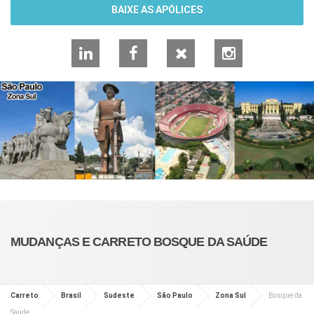
BAIXE AS APÓLICES
LinkedIn
Facebook
X
Instagram
MUDANÇAS E CARRETO BOSQUE DA SAÚDE
Carreto
Brasil
Sudeste
São Paulo
Zona Sul
Bosque da
Saúde