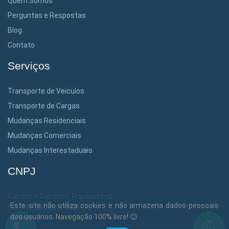
Quem Somos
Perguntas e Respostas
Blog
Contato
Serviços
Transporte de Veiculos
Transporte de Cargas
Mudanças Residenciais
Mudanças Comerciais
Mudanças Interestaduais
CNPJ
Carreto e Carretos Transportes
Este site não utiliza cookies e não armazena dados pessoais
Cnpj: 12.381.302/0001-36
dos usuários. Navegação 100% livre! 😉