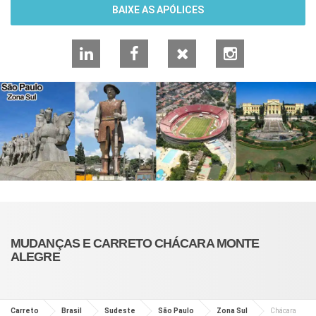
BAIXE AS APÓLICES
LinkedIn
Facebook
X
Instagram
MUDANÇAS E CARRETO CHÁCARA MONTE
ALEGRE
Carreto
Brasil
Sudeste
São Paulo
Zona Sul
Chácara