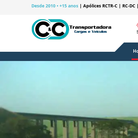
Desde 2010 • +15 anos
|
Apólices RCTR-C | RC-DC 
H