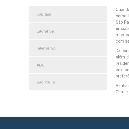
Quando
Capitais
comodi
São Pau
embal
Litoral Sp
montag
com se
Interior Sp
Dispon
além d
residen
ABC
em ce
preferê
São Paulo
Venha 
Chat e 