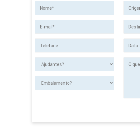
Nome*
Origem
E-
Destino
mail*
Telefone
Data
Ajudantes?
O
que
será
transpor
Embalamento?