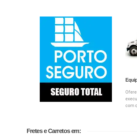
Equip
Ofere
execu
com q
Fretes e Carretos em: