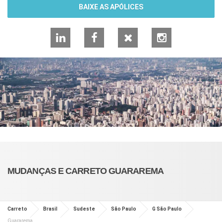
BAIXE AS APÓLICES
LinkedIn
Facebook
X
Instagram
MUDANÇAS E CARRETO GUARAREMA
Carreto
Brasil
Sudeste
São Paulo
G São Paulo
Guararema