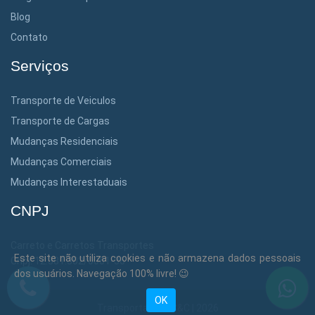
Blog
Contato
Serviços
Transporte de Veiculos
Transporte de Cargas
Mudanças Residenciais
Mudanças Comerciais
Mudanças Interestaduais
CNPJ
Carreto e Carretos Transportes
Este site não utiliza cookies e não armazena dados pessoais
Cnpj: 12.381.302/0001-36
dos usuários. Navegação 100% livre! 😉
OK
Transportadora C&C | 2026