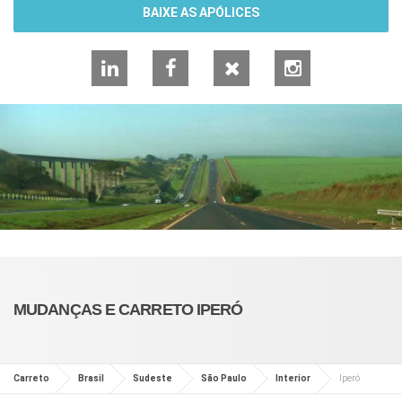
BAIXE AS APÓLICES
LinkedIn
Facebook
X
Instagram
MUDANÇAS E CARRETO IPERÓ
Carreto
Brasil
Sudeste
São Paulo
Interior
Iperó