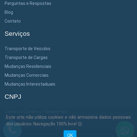
Perguntas e Respostas
Blog
Contato
Serviços
Transporte de Veiculos
Transporte de Cargas
Mudanças Residenciais
Mudanças Comerciais
Mudanças Interestaduais
CNPJ
Carreto e Carretos Transportes
Este site não utiliza cookies e não armazena dados pessoais
Cnpj: 12.381.302/0001-36
dos usuários. Navegação 100% livre! 😉
OK