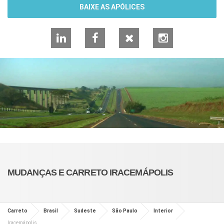
BAIXE AS APÓLICES
LinkedIn
Facebook
X
Instagram
MUDANÇAS E CARRETO IRACEMÁPOLIS
Carreto
Brasil
Sudeste
São Paulo
Interior
Iracemápolis