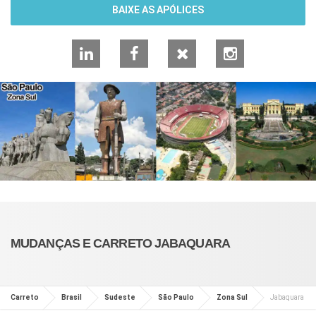
BAIXE AS APÓLICES
LinkedIn
Facebook
X
Instagram
MUDANÇAS E CARRETO JABAQUARA
Carreto
Brasil
Sudeste
São Paulo
Zona Sul
Jabaquara