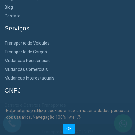
Blog
Contato
Serviços
Transporte de Veiculos
Transporte de Cargas
Mudanças Residenciais
Mudanças Comerciais
Mudanças Interestaduais
CNPJ
Carreto e Carretos Transportes
Este site não utiliza cookies e não armazena dados pessoais
Cnpj: 12.381.302/0001-36
dos usuários. Navegação 100% livre! 😉
OK
Transportadora C&C | 2026