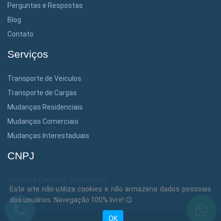
Perguntas e Respostas
Blog
Contato
Serviços
Transporte de Veiculos
Transporte de Cargas
Mudanças Residenciais
Mudanças Comerciais
Mudanças Interestaduais
CNPJ
Carreto e Carretos Transportes
Este site não utiliza cookies e não armazena dados pessoais
Cnpj: 12.381.302/0001-36
dos usuários. Navegação 100% livre! 😉
OK