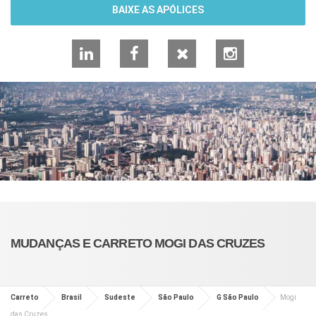
BAIXE AS APÓLICES
LinkedIn
Facebook
X
Instagram
MUDANÇAS E CARRETO MOGI DAS CRUZES
Carreto
Brasil
Sudeste
São Paulo
G São Paulo
Mogi
das Cruzes