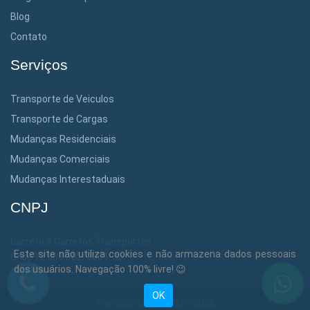
Blog
Contato
Serviços
Transporte de Veiculos
Transporte de Cargas
Mudanças Residenciais
Mudanças Comerciais
Mudanças Interestaduais
CNPJ
Carreto e Carretos Transportes
Este site não utiliza cookies e não armazena dados pessoais
Cnpj: 12.381.302/0001-36
dos usuários. Navegação 100% livre! 😉
OK
Transportadora C&C | 2026