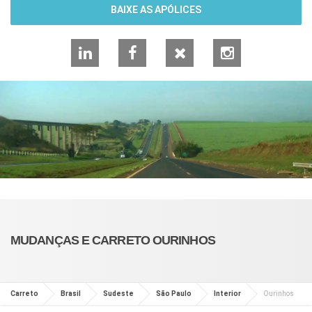
BAIXE AS APÓLICES
LinkedIn
Facebook
X
Instagram
MUDANÇAS E CARRETO OURINHOS
Carreto
Brasil
Sudeste
São Paulo
Interior
Ourinhos