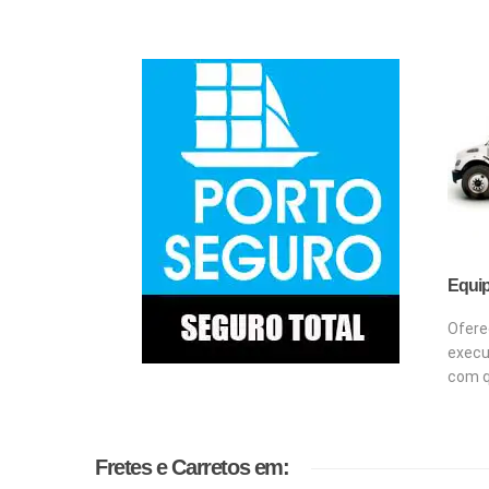
Equip
Ofere
execu
com q
Fretes e Carretos em: