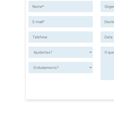
Nome*
Origem
E-
Destino
mail*
Telefone
Data
Ajudantes?
O
que
será
transpor
Embalamento?