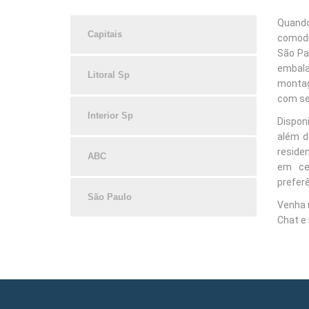
Quando
Capitais
comodi
São Pau
embal
Litoral Sp
montag
com se
Interior Sp
Dispon
além d
residen
ABC
em ce
preferê
São Paulo
Venha 
Chat e 