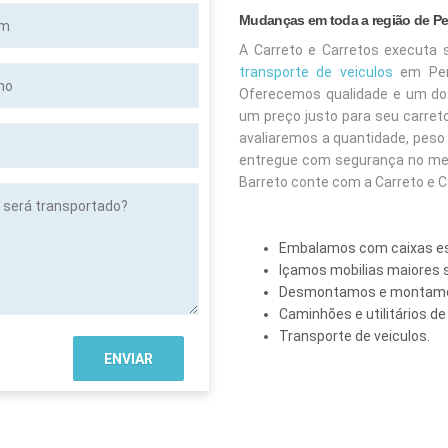
Mudanças em toda a região de Per
A Carreto e Carretos executa 
transporte de veiculos
em Pere
Oferecemos qualidade e um do
um preço justo para seu carret
avaliaremos a quantidade, peso 
entregue com segurança no men
Barreto conte com a Carreto e C
Embalamos com caixas es
tado?
Içamos mobilias maiore
Desmontamos e montamo
Caminhões e utilitários d
Transporte de veiculos.