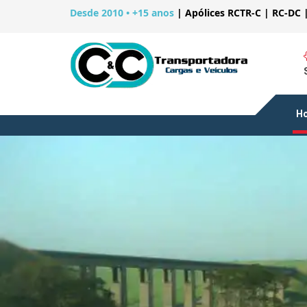
Desde 2010 • +15 anos
|
Apólices RCTR-C | RC-DC 
H