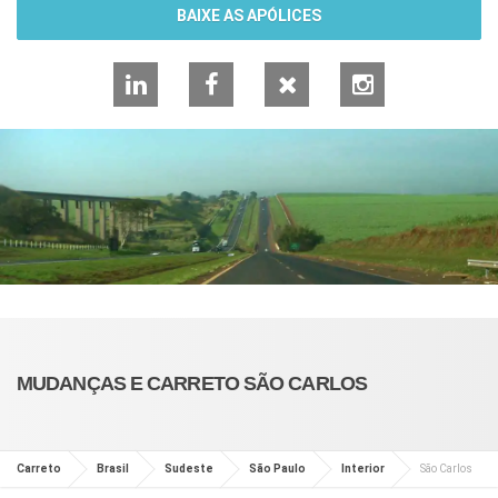
BAIXE AS APÓLICES
LinkedIn
Facebook
X
Instagram
MUDANÇAS E CARRETO SÃO CARLOS
Carreto
Brasil
Sudeste
São Paulo
Interior
São Carlos