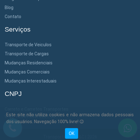
Blog
Contato
Serviços
Transporte de Veiculos
Transporte de Cargas
Mudanças Residenciais
Mudanças Comerciais
Mudanças Interestaduais
CNPJ
Carreto e Carretos Transportes
Este site não utiliza cookies e não armazena dados pessoais
Cnpj: 12.381.302/0001-36
dos usuários. Navegação 100% livre! 😉
OK
Transportadora C&C | 2026