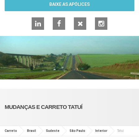
BAIXE AS APÓLICES
LinkedIn
Facebook
X
Instagram
MUDANÇAS E CARRETO TATUÍ
Carreto
Brasil
Sudeste
São Paulo
Interior
Tatuí