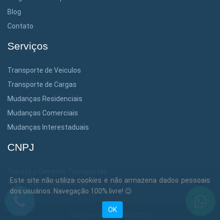
Blog
Contato
Serviços
Transporte de Veiculos
Transporte de Cargas
Mudanças Residenciais
Mudanças Comerciais
Mudanças Interestaduais
CNPJ
Carreto e Carretos Transportes
Este site não utiliza cookies e não armazena dados pessoais
Cnpj: 12.381.302/0001-36
dos usuários. Navegação 100% livre! 😉
OK
Transportadora C&C | 2026