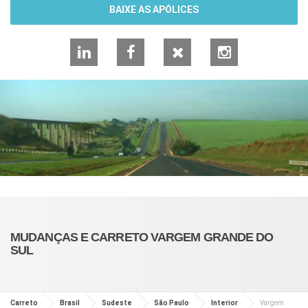
BAIXE AS APÓLICES
LinkedIn
Facebook
X
Instagram
MUDANÇAS E CARRETO VARGEM GRANDE DO
SUL
Carreto
Brasil
Sudeste
São Paulo
Interior
Vargem