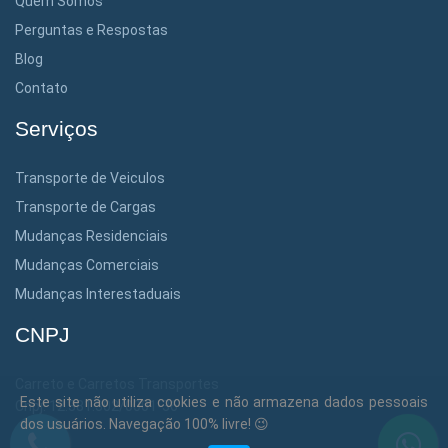
Quem Somos
Perguntas e Respostas
Blog
Contato
Serviços
Transporte de Veiculos
Transporte de Cargas
Mudanças Residenciais
Mudanças Comerciais
Mudanças Interestaduais
CNPJ
Carreto e Carretos Transportes
Este site não utiliza cookies e não armazena dados pessoais
Cnpj: 12.381.302/0001-36
dos usuários. Navegação 100% livre! 😉