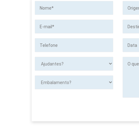
Nome*
Origem
E-
Destino
mail*
Telefone
Data
Ajudantes?
O
que
será
transpor
Embalamento?