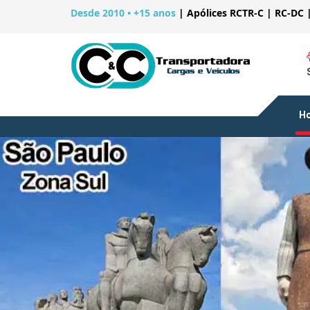
Desde 2010 • +15 anos
|
Apólices RCTR-C | RC-DC 
H