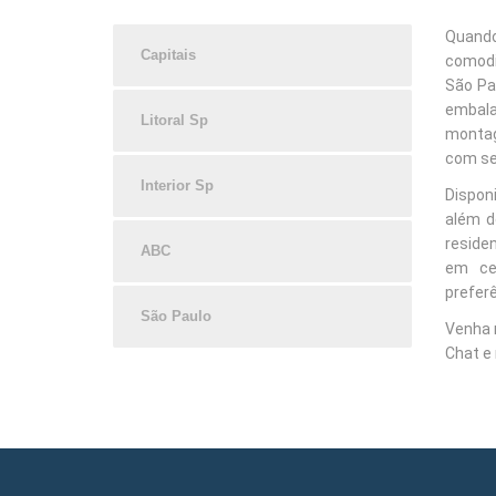
Quando
Capitais
comodi
São Pau
embal
Litoral Sp
montag
com se
Interior Sp
Dispon
além d
residen
ABC
em ce
preferê
São Paulo
Venha 
Chat e 