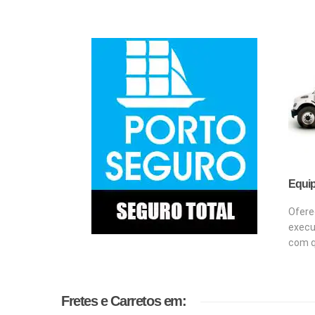
Equip
Ofere
execu
com q
Fretes e Carretos em: