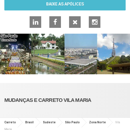
BAIXE AS APÓLICES
LinkedIn
Facebook
X
Instagram
MUDANÇAS E CARRETO VILA MARIA
Carreto
Brasil
Sudeste
São Paulo
Zona Norte
Vila
Maria