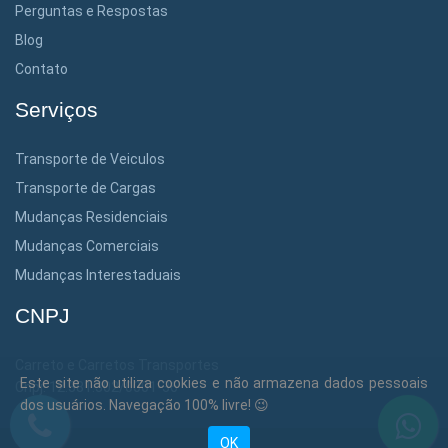
Perguntas e Respostas
Blog
Contato
Serviços
Transporte de Veiculos
Transporte de Cargas
Mudanças Residenciais
Mudanças Comerciais
Mudanças Interestaduais
CNPJ
Carreto e Carretos Transportes
Este site não utiliza cookies e não armazena dados pessoais
Cnpj: 12.381.302/0001-36
dos usuários. Navegação 100% livre! 😉
OK