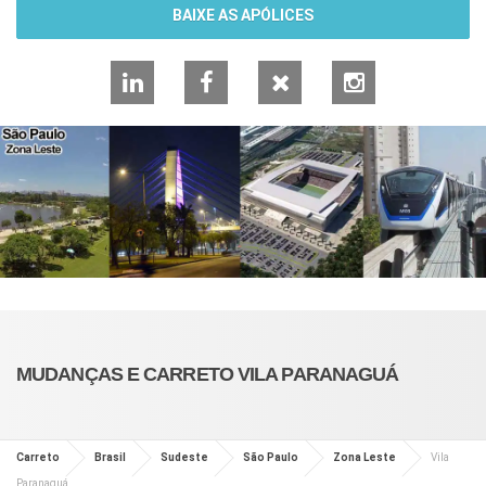
BAIXE AS APÓLICES
LinkedIn
Facebook
X
Instagram
MUDANÇAS E CARRETO VILA PARANAGUÁ
Carreto
Brasil
Sudeste
São Paulo
Zona Leste
Vila
Paranaguá