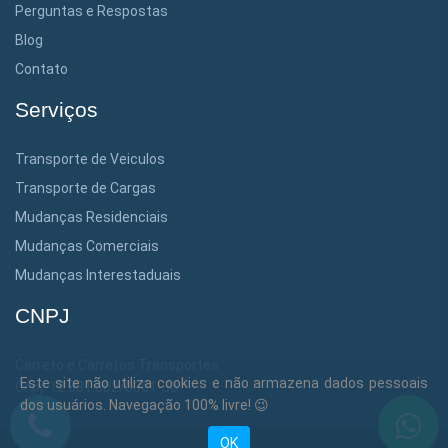
Perguntas e Respostas
Blog
Contato
Serviços
Transporte de Veiculos
Transporte de Cargas
Mudanças Residenciais
Mudanças Comerciais
Mudanças Interestaduais
CNPJ
Carreto e Carretos Transportes
Este site não utiliza cookies e não armazena dados pessoais
Cnpj: 12.381.302/0001-36
dos usuários. Navegação 100% livre! 😉
OK