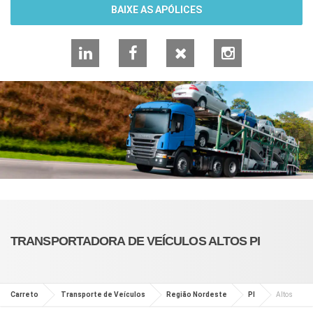
BAIXE AS APÓLICES
LinkedIn
Facebook
X
Instagram
TRANSPORTADORA DE VEÍCULOS ALTOS PI
Carreto
Transporte de Veículos
Região Nordeste
PI
Altos