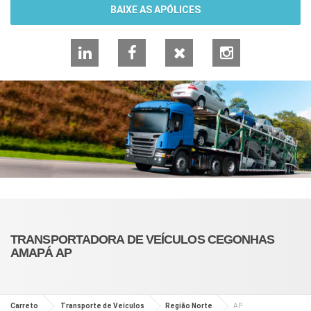
BAIXE AS APÓLICES
LinkedIn
Facebook
X
Instagram
TRANSPORTADORA DE VEÍCULOS CEGONHAS
AMAPÁ AP
Carreto
Transporte de Veículos
Região Norte
AP