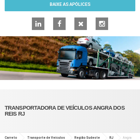
BAIXE AS APÓLICES
LinkedIn
Facebook
X
Instagram
TRANSPORTADORA DE VEÍCULOS ANGRA DOS
REIS RJ
Carreto
Transporte de Veículos
Região Sudeste
RJ
Angra