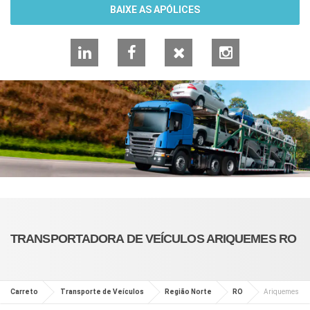
BAIXE AS APÓLICES
LinkedIn
Facebook
X
Instagram
TRANSPORTADORA DE VEÍCULOS ARIQUEMES RO
Carreto
Transporte de Veículos
Região Norte
RO
Ariquemes