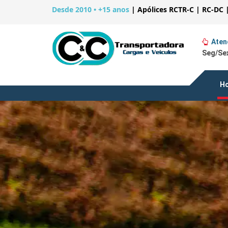
Desde 2010 • +15 anos
|
Apólices RCTR-C | RC-DC 
Aten
Seg/Sex
H