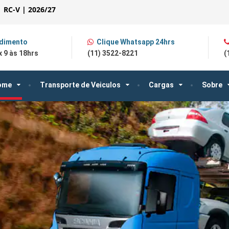
| RC-V | 2026/27
dimento
Clique Whatsapp 24hrs
 9 às 18hrs
(11) 3522-8221
(
ome
Transporte de Veiculos
Cargas
Sobre