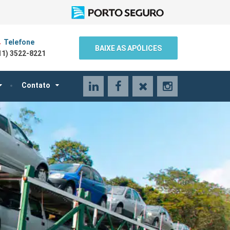
Telefone
BAIXE AS APÓLICES
11) 3522-8221
LinkedIn
Facebook
X
Instagram
Contato