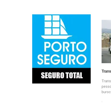
Trans
Tran
pes
buroc
.