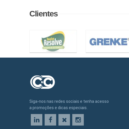
Clientes
Siga-nos nas redes sociais e tenha acesso
a promoções e dicas especiais.
LinkedIn
Facebook
X
Instagram