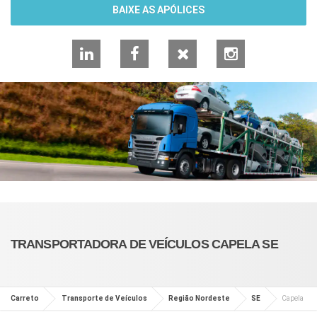
BAIXE AS APÓLICES
LinkedIn
Facebook
X
Instagram
TRANSPORTADORA DE VEÍCULOS CAPELA SE
Carreto
Transporte de Veículos
Região Nordeste
SE
Capela