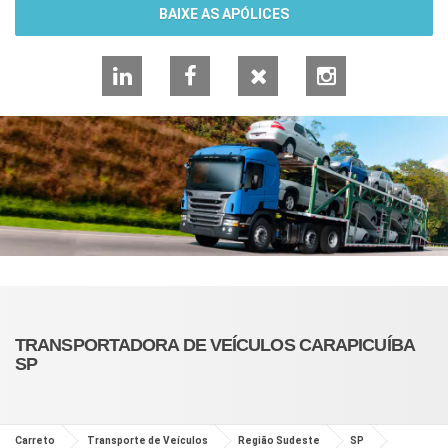
BAIXE AS APÓLICES
LinkedIn
Facebook
X
Instagram
TRANSPORTADORA DE VEÍCULOS CARAPICUÍBA
SP
Carreto
Transporte de Veículos
Região Sudeste
SP