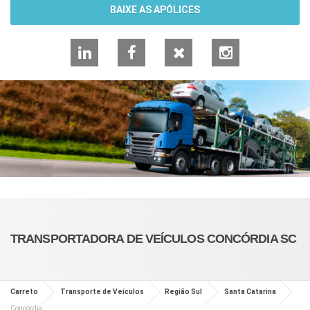
BAIXE AS APÓLICES
LinkedIn
Facebook
X
Instagram
TRANSPORTADORA DE VEÍCULOS CONCÓRDIA SC
Carreto
Transporte de Veículos
Região Sul
Santa Catarina
Concórdia