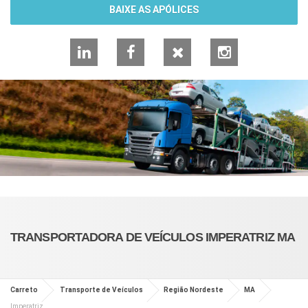
BAIXE AS APÓLICES
LinkedIn
Facebook
X
Instagram
TRANSPORTADORA DE VEÍCULOS IMPERATRIZ MA
Carreto
Transporte de Veículos
Região Nordeste
MA
Imperatriz