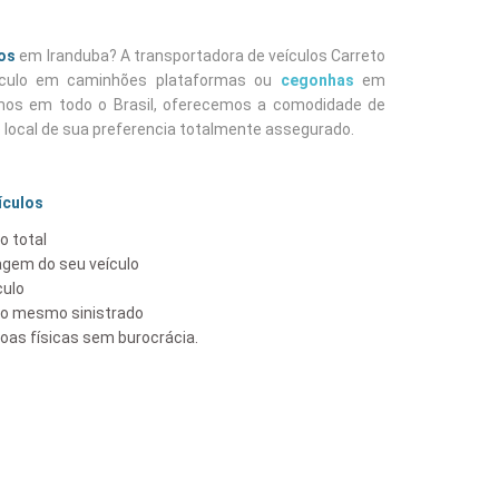
los
em Iranduba? A transportadora de veículos Carreto
eiculo em caminhões plataformas ou
cegonhas
em
os em todo o Brasil, oferecemos a comodidade de
o local de sua preferencia totalmente assegurado.
ículos
o total
gem do seu veículo
culo
lo mesmo sinistrado
as físicas sem burocrácia.