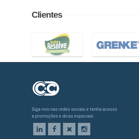
Clientes
Siga-nos nas redes sociais e tenha acesso
a promoções e dicas especiais.
LinkedIn
Facebook
X
Instagram