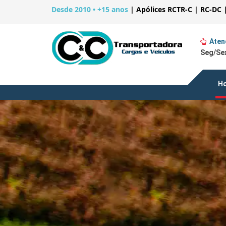
Desde 2010 • +15 anos
|
Apólices RCTR-C | RC-DC 
Aten
Seg/Sex
H