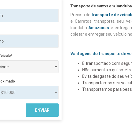
Transporte de carros em Iranduba
Precisa de
transporte de veícu
e Carretos transporta seu v
Iranduba
Amazonas
e entregam
coletar e entregar seu veículo n
Vantagens do transporte de ve
eículo*
É transportado com segur
Não aumenta a quilometra
Evita desgaste do seu veí
roximado
Transportamos seu veicu
Transportamos para pesso