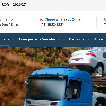
| RC-V | 2026/27
dimento
Clique Whatsapp 24hrs
 9 às 18hrs
(11) 3522-8221
(
ome
Transporte de Veiculos
Cargas
Sobre