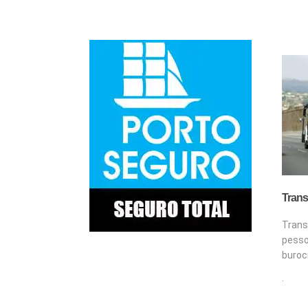
Trans
Tran
pes
buroc
.