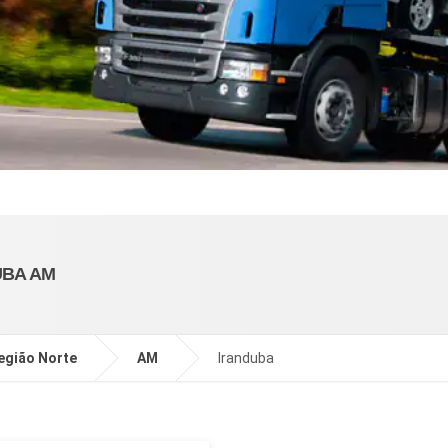
UBA AM
egião Norte
AM
Iranduba