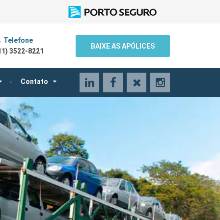
Telefone
BAIXE AS APÓLICES
11) 3522-8221
LinkedIn
Facebook
X
Instagram
Contato