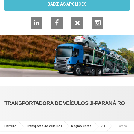
BAIXE AS APÓLICES
LinkedIn
Facebook
X
Instagram
TRANSPORTADORA DE VEÍCULOS JI-PARANÁ RO
Carreto
Transporte de Veículos
Região Norte
RO
Ji-Paraná