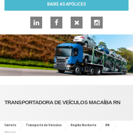
BAIXE AS APÓLICES
LinkedIn
Facebook
X
Instagram
TRANSPORTADORA DE VEÍCULOS MACAÍBA RN
Carreto
Transporte de Veículos
Região Nordeste
RN
Macaíba