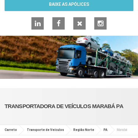
BAIXE AS APÓLICES
LinkedIn
Facebook
X
Instagram
TRANSPORTADORA DE VEÍCULOS MARABÁ PA
Carreto
Transporte de Veículos
Região Norte
PA
Marabá