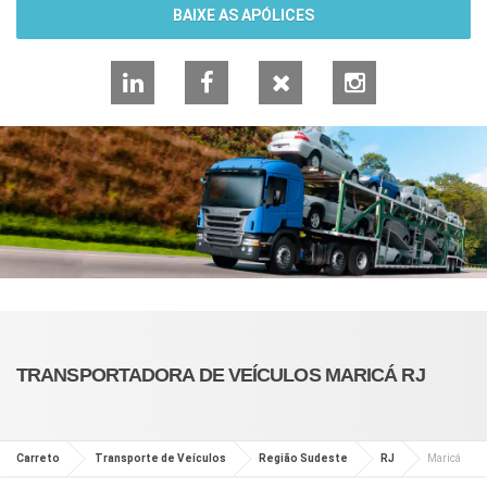
BAIXE AS APÓLICES
LinkedIn
Facebook
X
Instagram
TRANSPORTADORA DE VEÍCULOS MARICÁ RJ
Carreto
Transporte de Veículos
Região Sudeste
RJ
Maricá