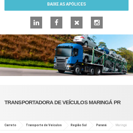
BAIXE AS APÓLICES
LinkedIn
Facebook
X
Instagram
TRANSPORTADORA DE VEÍCULOS MARINGÁ PR
Carreto
Transporte de Veículos
Região Sul
Paraná
Maringá