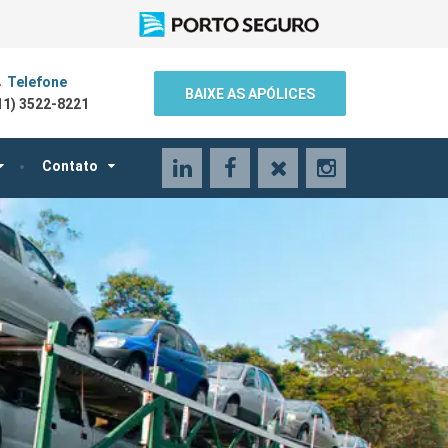
Telefone
BAIXE AS APÓLICES
11) 3522-8221
LinkedIn
Facebook
X
Instagram
Contato