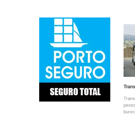
Trans
Tran
pes
buroc
.