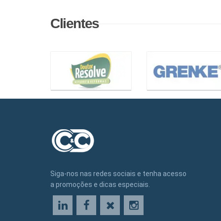
Clientes
Siga-nos nas redes sociais e tenha acesso
a promoções e dicas especiais.
LinkedIn
Facebook
X
Instagram