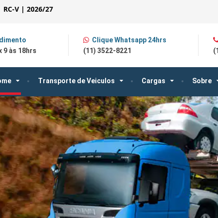
| RC-V | 2026/27
dimento
Clique Whatsapp 24hrs
 9 às 18hrs
(11) 3522-8221
(
ome
Transporte de Veiculos
Cargas
Sobre