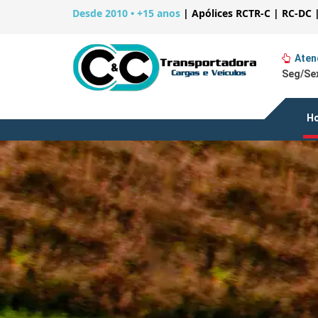
Desde 2010 • +15 anos
|
Apólices RCTR-C | RC-DC 
Aten
Seg/Sex
H