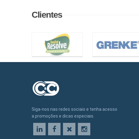
Clientes
Siga-nos nas redes sociais e tenha acesso
a promoções e dicas especiais.
LinkedIn
Facebook
X
Instagram