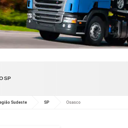
O SP
egião Sudeste
SP
Osasco