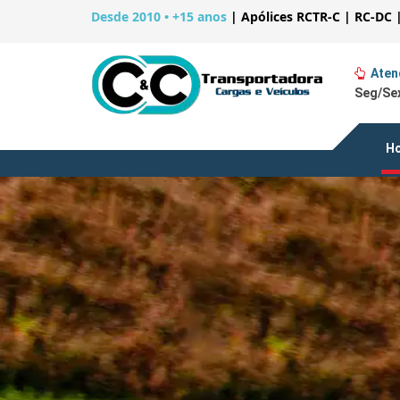
Desde 2010 • +15 anos
|
Apólices RCTR-C | RC-DC 
Aten
Seg/Sex
H