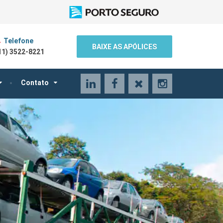
Telefone
BAIXE AS APÓLICES
11) 3522-8221
LinkedIn
Facebook
X
Instagram
Contato