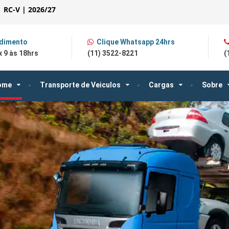
| RC-V | 2026/27
dimento
Clique Whatsapp 24hrs
 9 às 18hrs
(11) 3522-8221
(
ome
Transporte de Veiculos
Cargas
Sobre