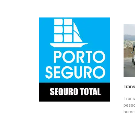
Trans
Tran
pes
buroc
.