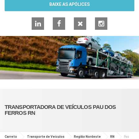
BAIXE AS APÓLICES
LinkedIn
Facebook
X
Instagram
TRANSPORTADORA DE VEÍCULOS PAU DOS
FERROS RN
Carreto
Transporte de Veículos
Região Nordeste
RN
Pau